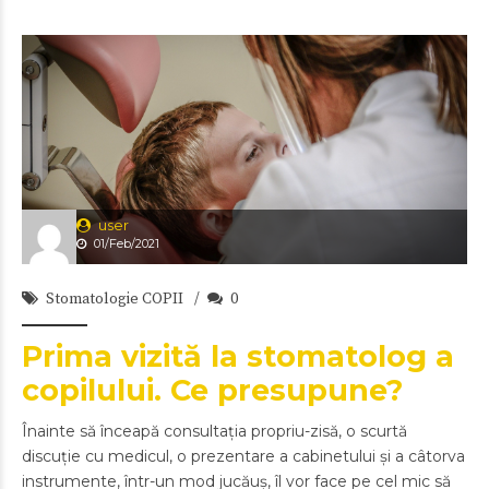
user
01/Feb/2021
Stomatologie COPII
0
Prima vizită la stomatolog a
copilului. Ce presupune?
Înainte să înceapă consultația propriu-zisă, o scurtă
discuție cu medicul, o prezentare a cabinetului și a câtorva
instrumente, într-un mod jucăuș, îl vor face pe cel mic să