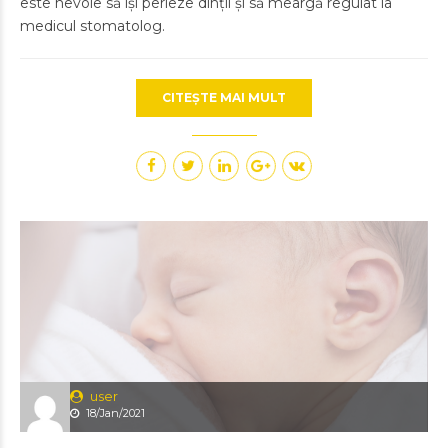
este nevoie să își perieze dinții și să meargă regulat la
medicul stomatolog.
CITEȘTE MAI MULT
user
18/Jan/2021