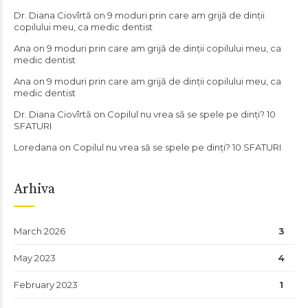
Dr. Diana Ciovîrtă
on
9 moduri prin care am grijă de dinții
copilului meu, ca medic dentist
Ana
on
9 moduri prin care am grijă de dinții copilului meu, ca
medic dentist
Ana
on
9 moduri prin care am grijă de dinții copilului meu, ca
medic dentist
Dr. Diana Ciovîrtă
on
Copilul nu vrea să se spele pe dinți? 10
SFATURI
Loredana
on
Copilul nu vrea să se spele pe dinți? 10 SFATURI
Arhiva
March 2026
3
May 2023
4
February 2023
1