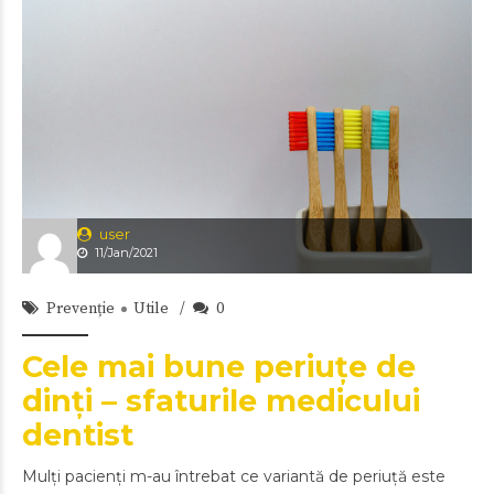
user
11/Jan/2021
Prevenție
Utile
0
Cele mai bune periuțe de
dinți – sfaturile medicului
dentist
Mulți pacienți m-au întrebat ce variantă de periuță este