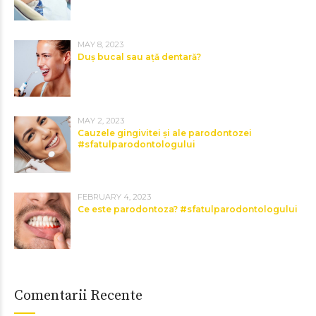
MAY 8, 2023
Duș bucal sau ață dentară?
MAY 2, 2023
Cauzele gingivitei și ale parodontozei
#sfatulparodontologului
FEBRUARY 4, 2023
Ce este parodontoza? #sfatulparodontologului
Comentarii Recente