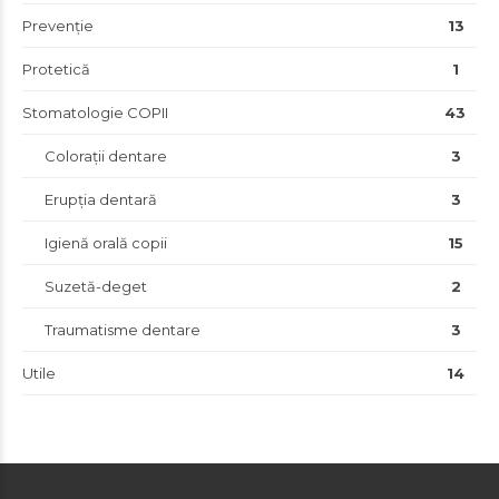
Prevenție
13
Protetică
1
Stomatologie COPII
43
Colorații dentare
3
Erupția dentară
3
Igienă orală copii
15
Suzetă-deget
2
Traumatisme dentare
3
Utile
14