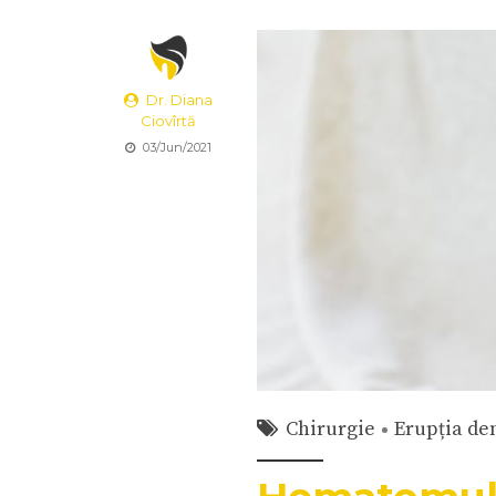
Dr. Diana
Ciovîrtă
03/Jun/2021
Chirurgie
Erupția de