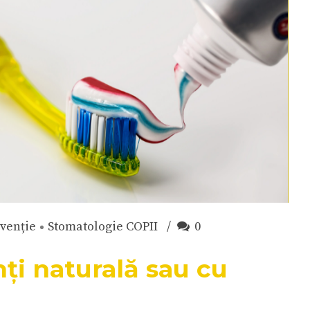
venție
Stomatologie COPII
0
nți naturală sau cu