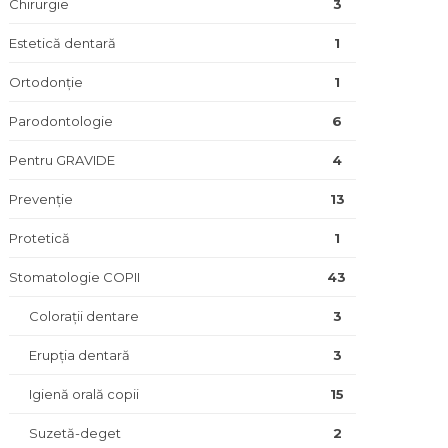
Chirurgie
3
Estetică dentară
1
Ortodonție
1
Parodontologie
6
Pentru GRAVIDE
4
Prevenție
13
Protetică
1
Stomatologie COPII
43
Colorații dentare
3
Erupția dentară
3
Igienă orală copii
15
Suzetă-deget
2