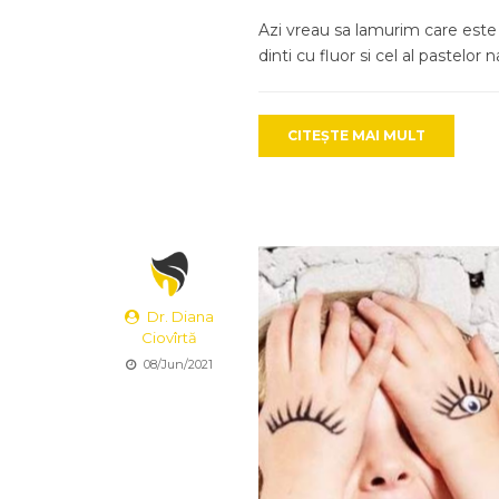
Azi vreau sa lamurim care este
dinti cu fluor si cel al pastelor n
CITEȘTE MAI MULT
Dr. Diana
Ciovîrtă
08/Jun/2021