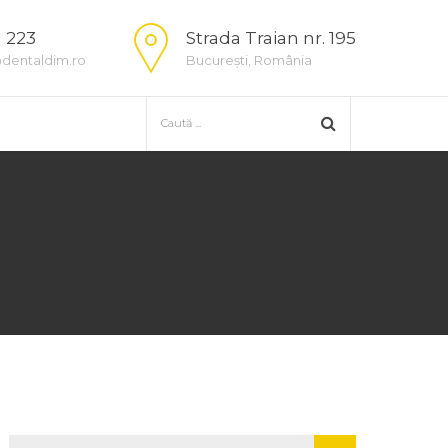
1 223
Strada Traian nr. 195
dentaldim.ro
București, România