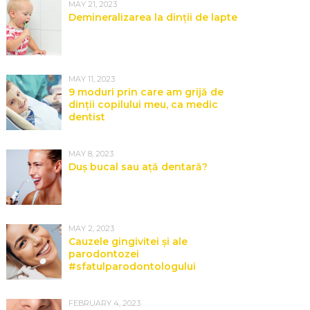
MAY 21, 2023
Demineralizarea la dinții de lapte
MAY 11, 2023
9 moduri prin care am grijă de
dinții copilului meu, ca medic
dentist
MAY 8, 2023
Duș bucal sau ață dentară?
MAY 2, 2023
Cauzele gingivitei și ale
parodontozei
#sfatulparodontologului
FEBRUARY 4, 2023