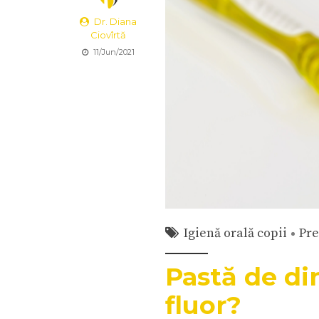
Dr. Diana
Ciovîrtă
11/Jun/2021
Igienă orală copii
Pre
Pastă de di
fluor?