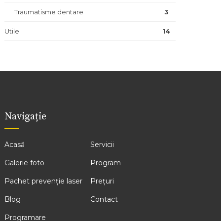
Traumatisme dentare
3
Utile
14
Navigație
Acasă
Servicii
Galerie foto
Program
Pachet prevenție laser
Prețuri
Blog
Contact
Programare