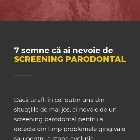
7 semne că ai nevoie de
SCREENING PARODONTAL
Ce cred copiii despre noi?
Dacă te afli în cel puțin una din
situațiile de mai jos, ai nevoie de un
screening parodontal pentru a
detecta din timp problemele gingivale
sau pentru a stopa evoluția