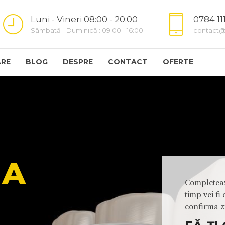
Luni - Vineri 08:00 - 20:00
0784 11
Sâmbată - Duminică : 09:00 - 16:00
contact@
RE
BLOG
DESPRE
CONTACT
OFERTE
EA
Completeaz
timp vei f
confirma z