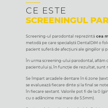
CE ESTE
SCREENINGUL PA
Screening-ul parodontal reprezintă
cea m
metodă pe care specialiștii DentalDiM o fo
pacient suferă de afecțiuni ale gingiilor și 
În urma screening-ului parodontal, aflăm c
pacientului și, în funcție de rezultat, sun
Se împart arcadele dentare în 6 zone (sext
se evaluează fiecare dinte și la final se n
în fiecare sextant. Valorile pot fi de la 0 (
cu o adâncime mai mare de 5.5mm).