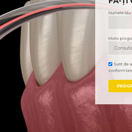
FĂ-ȚI
Numele tău 
Motiv progr
Consult
Sunt de a
conform term