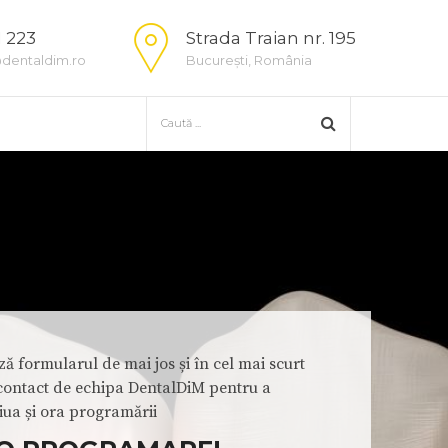
1 223
Strada Traian nr. 195
dentaldim.ro
București, România
ă formularul de mai jos și în cel mai scurt
i contact de echipa DentalDiM pentru a
iua și ora programării