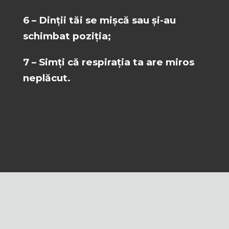
6 – Dinții tăi se mișcă sau și-au
schimbat poziția;
7 – Simți că respirația ta are miros
neplăcut.