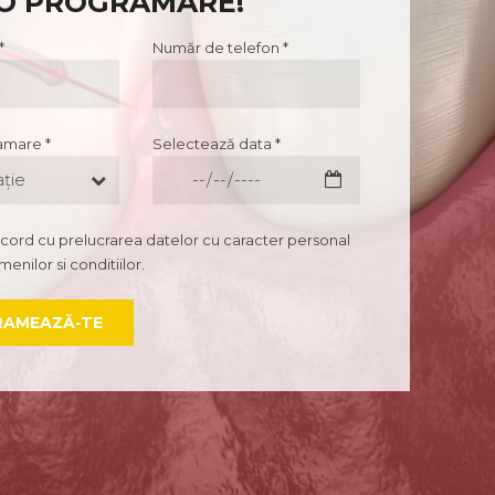
 O PROGRAMARE!
*
Număr de telefon *
amare *
Selectează data *
ație
cord cu prelucrarea datelor cu caracter personal
enilor si conditiilor.