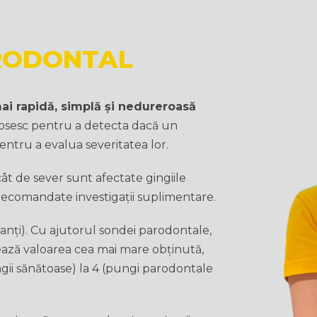
RODONTAL
ai rapidă, simplă și nedureroasă
losesc pentru a detecta dacă un
pentru a evalua severitatea lor.
ât de sever sunt afectate gingiile
t recomandate investigații suplimentare.
anți). Cu ajutorul sondei parodontale,
otează valoarea cea mai mare obținută,
gingii sănătoase) la 4 (pungi parodontale