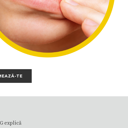
EAZĂ-TE
G explică