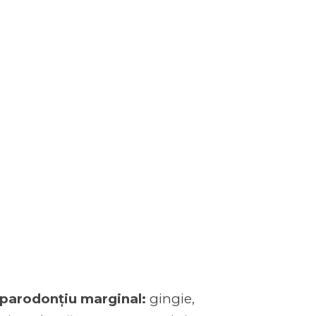
parodonțiu marginal:
gingie,