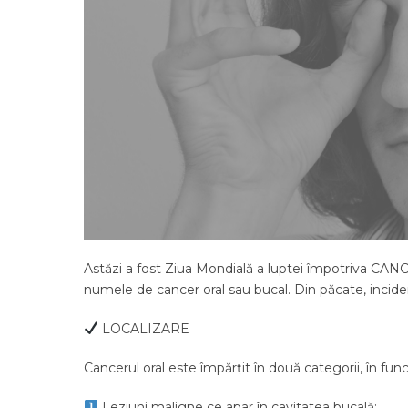
Astăzi a fost Ziua Mondială a luptei împotriva CAN
numele de cancer oral sau bucal. Din păcate, incidenț
LOCALIZARE
Cancerul oral este împărțit în două categorii, în func
Leziuni maligne ce apar în cavitatea bucală: