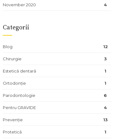
November 2020
4
Categorii
Blog
12
Chirurgie
3
Estetică dentară
1
Ortodonție
1
Parodontologie
6
Pentru GRAVIDE
4
Prevenție
13
Protetică
1