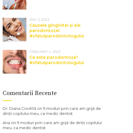
MAY 2, 2023
Cauzele gingivitei și ale
parodontozei
#sfatulparodontologului
FEBRUARY 4, 2023
Ce este parodontoza?
#sfatulparodontologului
Comentarii Recente
Dr. Diana Ciovîrtă
on
9 moduri prin care am grijă de
dinții copilului meu, ca medic dentist
Ana
on
9 moduri prin care am grijă de dinții copilului
meu, ca medic dentist