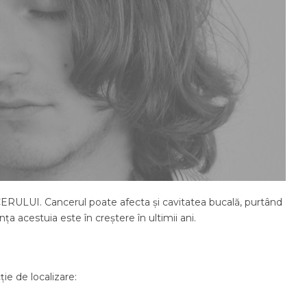
CERULUI. Cancerul poate afecta și cavitatea bucală, purtând
a acestuia este în creștere în ultimii ani.
ție de localizare: