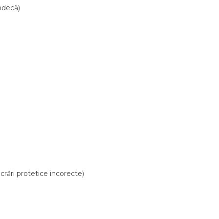
ndecă)
crări protetice incorecte)