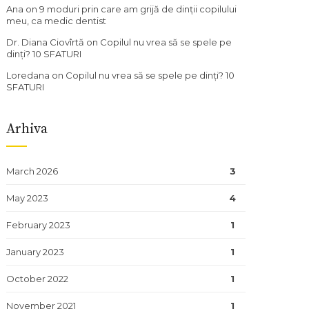
Ana
on
9 moduri prin care am grijă de dinții copilului
meu, ca medic dentist
Dr. Diana Ciovîrtă
on
Copilul nu vrea să se spele pe
dinți? 10 SFATURI
Loredana
on
Copilul nu vrea să se spele pe dinți? 10
SFATURI
Arhiva
March 2026
3
May 2023
4
February 2023
1
January 2023
1
October 2022
1
November 2021
1