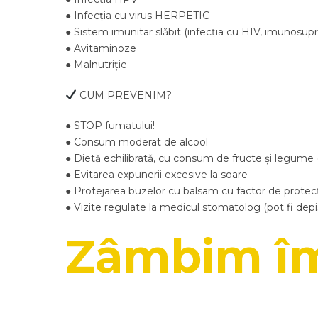
● Infecția cu virus HERPETIC
● Sistem imunitar slăbit (infecția cu HIV, imunos
● Avitaminoze
● Malnutriție
CUM PREVENIM?
● STOP fumatului!
● Consum moderat de alcool
● Dietă echilibrată, cu consum de fructe și legume (
● Evitarea expunerii excesive la soare
● Protejarea buzelor cu balsam cu factor de protecț
● Vizite regulate la medicul stomatolog (pot fi dep
Zâmbim î