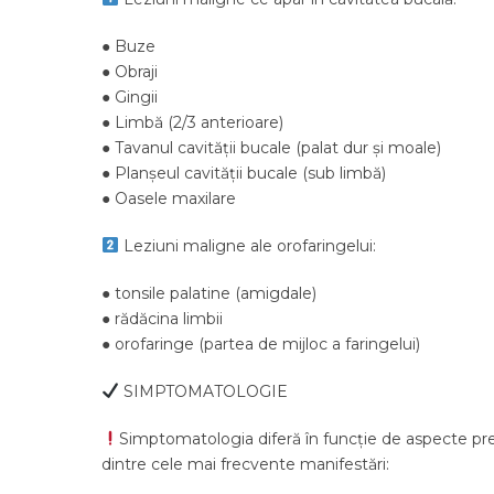
● Buze
● Obraji
● Gingii
● Limbă (2/3 anterioare)
● Tavanul cavității bucale (palat dur și moale)
● Planșeul cavității bucale (sub limbă)
● Oasele maxilare
Leziuni maligne ale orofaringelui:
● tonsile palatine (amigdale)
● rădăcina limbii
● orofaringe (partea de mijloc a faringelui)
SIMPTOMATOLOGIE
Simptomatologia diferă în funcție de aspecte prec
dintre cele mai frecvente manifestări: