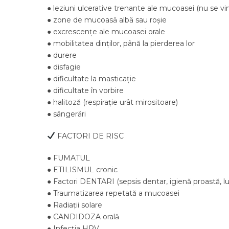
● leziuni ulcerative trenante ale mucoasei (nu se vi
● zone de mucoasă albă sau roșie
● excrescențe ale mucoasei orale
● mobilitatea dinților, până la pierderea lor
● durere
● disfagie
● dificultate la masticație
● dificultate în vorbire
● halitoză (respirație urât mirositoare)
● sângerări
FACTORI DE RISC
● FUMATUL
● ETILISMUL cronic
● Factori DENTARI (sepsis dentar, igienă proastă, lu
● Traumatizarea repetată a mucoasei
● Radiații solare
● CANDIDOZA orală
● Infecția HPV