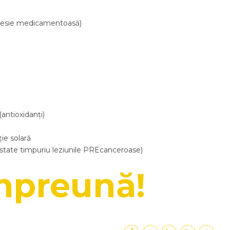
upresie medicamentoasă)
antioxidanți)
ie solară
istate timpuriu leziunile PREcanceroase)
mpreună!