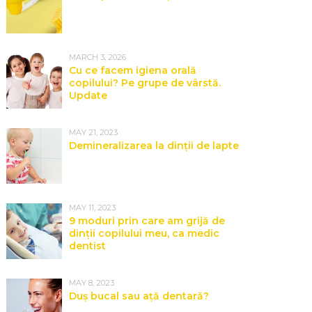
MARCH 3, 2026
Cu ce facem igiena orală
copilului? Pe grupe de vârstă.
Update
MAY 21, 2023
Demineralizarea la dinții de lapte
MAY 11, 2023
9 moduri prin care am grijă de
dinții copilului meu, ca medic
dentist
MAY 8, 2023
Duș bucal sau ață dentară?