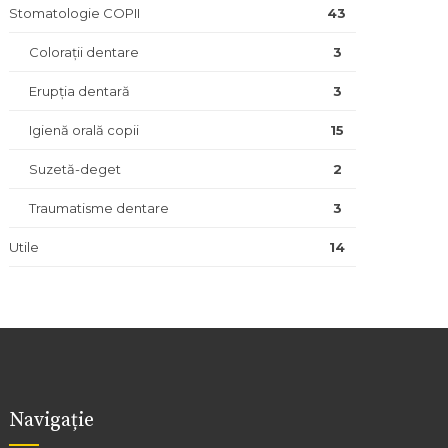
Stomatologie COPII
43
Colorații dentare
3
Erupția dentară
3
Igienă orală copii
15
Suzetă-deget
2
Traumatisme dentare
3
Utile
14
Navigație