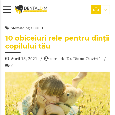
Stomatologie COPII
10 obiceiuri rele pentru dinții
copilului tău
April 15, 2021
scris de Dr. Diana Ciovîrtă
0