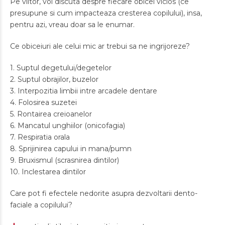
Pe viitor, voi discuta despre fiecare obicei vicios (ce
presupune si cum impacteaza cresterea copilului), insa,
pentru azi, vreau doar sa le enumar.
Ce obiceiuri ale celui mic ar trebui sa ne ingrijoreze?
1. Suptul degetului/degetelor
2. Suptul obrajilor, buzelor
3. Interpozitia limbii intre arcadele dentare
4. Folosirea suzetei
5. Rontairea creioanelor
6. Mancatul unghiilor (onicofagia)
7. Respiratia orala
8. Sprijinirea capului in mana/pumn
9. Bruxismul (scrasnirea dintilor)
10. Inclestarea dintilor
Care pot fi efectele nedorite asupra dezvoltarii dento-
faciale a copilului?