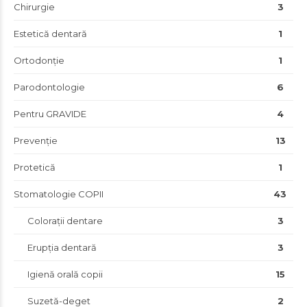
Chirurgie
3
Estetică dentară
1
Ortodonție
1
Parodontologie
6
Pentru GRAVIDE
4
Prevenție
13
Protetică
1
Stomatologie COPII
43
Colorații dentare
3
Erupția dentară
3
Igienă orală copii
15
Suzetă-deget
2