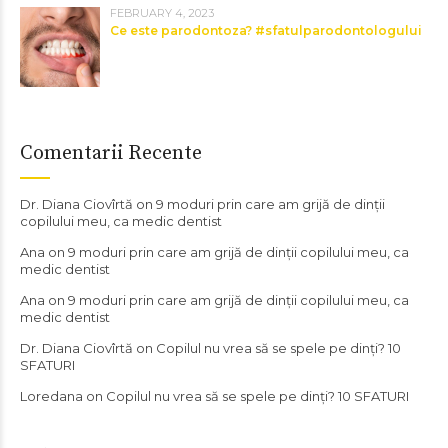
FEBRUARY 4, 2023
Ce este parodontoza? #sfatulparodontologului
Comentarii Recente
Dr. Diana Ciovîrtă
on
9 moduri prin care am grijă de dinții
copilului meu, ca medic dentist
Ana
on
9 moduri prin care am grijă de dinții copilului meu, ca
medic dentist
Ana
on
9 moduri prin care am grijă de dinții copilului meu, ca
medic dentist
Dr. Diana Ciovîrtă
on
Copilul nu vrea să se spele pe dinți? 10
SFATURI
Loredana
on
Copilul nu vrea să se spele pe dinți? 10 SFATURI