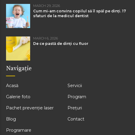
MARCH 29, 2026
Cum mi-am convins copilul să îl spăl pe dinți. 17
sfaturi de la medicul dentist
MARCH 6, 2026
De ce pastă de dinți cu fluor
Navigație
Acasă
Servicii
Galerie foto
Program
Pachet prevenție laser
Prețuri
Blog
Contact
Programare