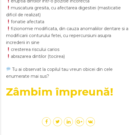
eruptia dintilor intr-o pozitie incorecta
muscatura gresita, cu afectarea digestiei (masticatie
dificil de realizat)
fonatie afectata
fizionomie modificata, din cauza anomaliilor dentare si a
modificarii conturului fetei, cu repercursiuni asupra
increderii in sine
cresterea riscului carios
abrazarea dintilor (tocirea)
Tu ai observat la copilul tau vreun obicei din cele
enumerate mai sus?
Zâmbim împreună!