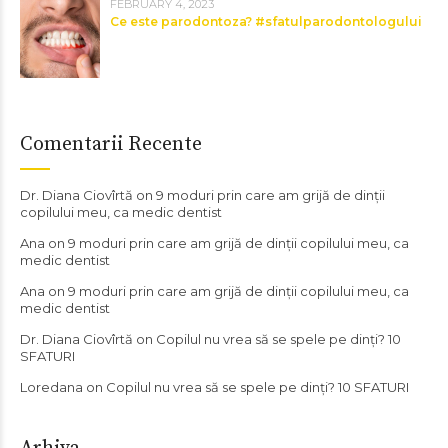
FEBRUARY 4, 2023
Ce este parodontoza? #sfatulparodontologului
Comentarii Recente
Dr. Diana Ciovîrtă
on
9 moduri prin care am grijă de dinții
copilului meu, ca medic dentist
Ana
on
9 moduri prin care am grijă de dinții copilului meu, ca
medic dentist
Ana
on
9 moduri prin care am grijă de dinții copilului meu, ca
medic dentist
Dr. Diana Ciovîrtă
on
Copilul nu vrea să se spele pe dinți? 10
SFATURI
Loredana
on
Copilul nu vrea să se spele pe dinți? 10 SFATURI