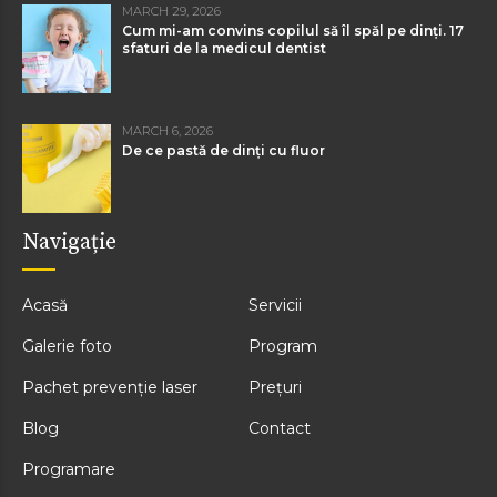
MARCH 29, 2026
Cum mi-am convins copilul să îl spăl pe dinți. 17
sfaturi de la medicul dentist
MARCH 6, 2026
De ce pastă de dinți cu fluor
Navigație
Acasă
Servicii
Galerie foto
Program
Pachet prevenție laser
Prețuri
Blog
Contact
Programare