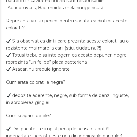
bacterii din cavitatea bucala sunt responsabile
(Actinomyces, Bacteroides melaninogenicus)
Reprezinta vreun pericol pentru sanatatea dintilor aceste
coloratii?
S-a observat ca dintii care prezinta aceste coloratii au o
rezistenta mai mare la carii (stiu, ciudat, nu?!)
Totusi trebuie sa intelegem ca aceste depuneri negre
reprezinta “un fel de” placa bacteriana
Asadar, nu trebuie ignorate
Cum arata coloratiile negre?
depozite aderente, negre, sub forma de benzi inguste,
in apropierea gingiei
Cum scapam de ele?
Din pacate, la simplul periaj de acasa nu pot fi
indepartate (aceasta este una din ingrijorarile parintilor)