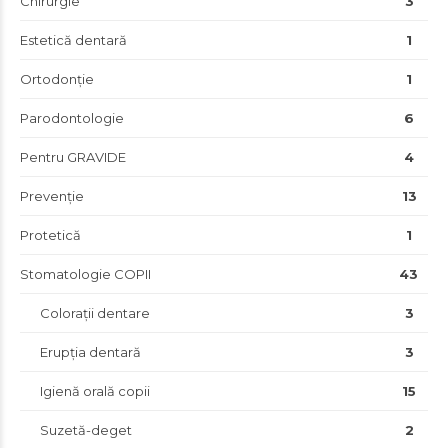
Chirurgie
3
Estetică dentară
1
Ortodonție
1
Parodontologie
6
Pentru GRAVIDE
4
Prevenție
13
Protetică
1
Stomatologie COPII
43
Colorații dentare
3
Erupția dentară
3
Igienă orală copii
15
Suzetă-deget
2